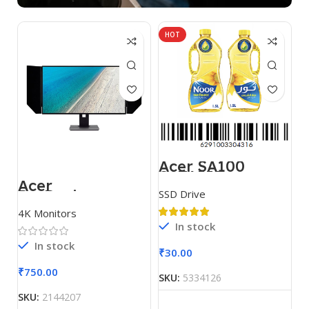
HOT
Acer SA100
SATAIII
Acer
ProDesigner
SSD Drive
PE320QK
4K Monitors
In stock
In stock
₹
30.00
₹
750.00
SKU:
5334126
SKU:
2144207