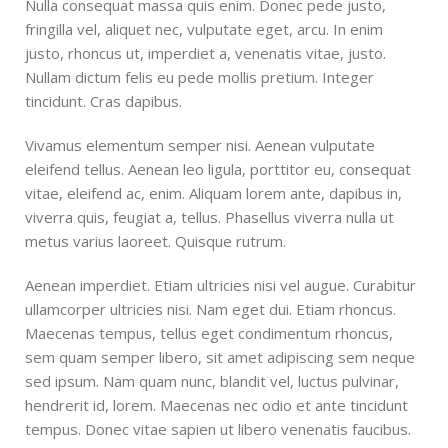
Nulla consequat massa quis enim. Donec pede justo,
SIZE
360x208x425 mm
fringilla vel, aliquet nec, vulputate eget, arcu. In enim
justo, rhoncus ut, imperdiet a, venenatis vitae, justo.
Nullam dictum felis eu pede mollis pretium. Integer
tincidunt. Cras dapibus.
Vivamus elementum semper nisi. Aenean vulputate
eleifend tellus. Aenean leo ligula, porttitor eu, consequat
vitae, eleifend ac, enim. Aliquam lorem ante, dapibus in,
viverra quis, feugiat a, tellus. Phasellus viverra nulla ut
metus varius laoreet. Quisque rutrum.
Aenean imperdiet. Etiam ultricies nisi vel augue. Curabitur
ullamcorper ultricies nisi. Nam eget dui. Etiam rhoncus.
Maecenas tempus, tellus eget condimentum rhoncus,
sem quam semper libero, sit amet adipiscing sem neque
sed ipsum. Nam quam nunc, blandit vel, luctus pulvinar,
hendrerit id, lorem. Maecenas nec odio et ante tincidunt
tempus. Donec vitae sapien ut libero venenatis faucibus.