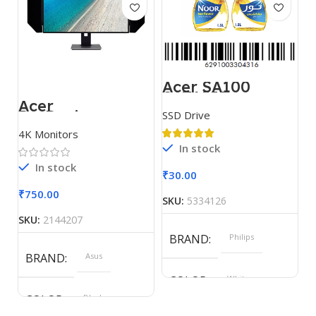
Acer SA100
SATAIII
Acer
ProDesigner
SSD Drive
PE320QK
4K Monitors
In stock
In stock
₹
30.00
₹
750.00
SKU:
5334126
SKU:
2144207
BRAND
Philips
BRAND
Asus
COLOR
White
COLOR
Black