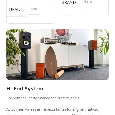
BRAND
Philips
BRAND
Asus
COLOR
White
COLOR
Black
SIZE
360x208x425 mm
Hi-End System
Phenomenal performance for professionals
At solmen va esser necessi far uniform grammatica,