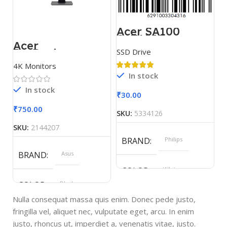
Acer SA100
SATAIII
Acer
ProDesigner
SSD Drive
PE320QK
4K Monitors
In stock
In stock
₹
30.00
₹
750.00
SKU:
5334126
SKU:
2144207
BRAND
Philips
BRAND
Asus
COLOR
White
COLOR
Black
Nulla consequat massa quis enim. Donec pede justo,
SIZE
360x208x425 mm
fringilla vel, aliquet nec, vulputate eget, arcu. In enim
justo, rhoncus ut, imperdiet a, venenatis vitae, justo.