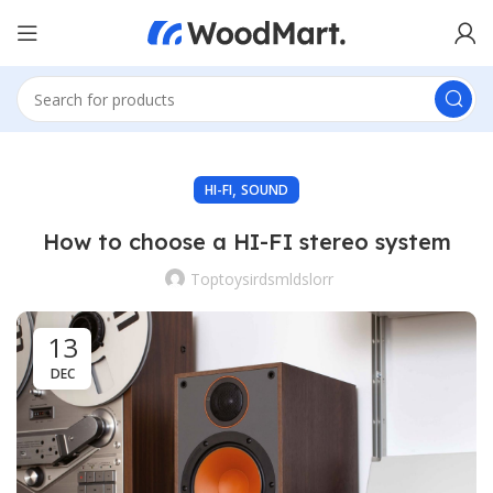
,
HI-FI
SOUND
How to choose a HI-FI stereo system
Toptoysirdsmldslorr
13
DEC